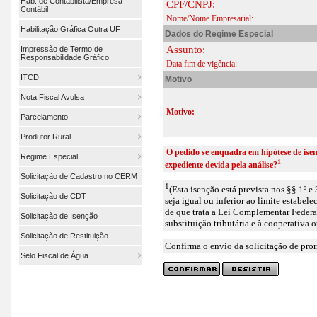
Hab. de Contabilista/Empresa
CPF/CNPJ:
Contábil
Nome/Nome Empresarial:
Habilitação Gráfica Outra UF
Dados do Regime Especial
Assunto:
Impressão de Termo de
Responsabilidade Gráfico
Data fim de vigência:
ITCD
Motivo
Nota Fiscal Avulsa
Motivo:
Parcelamento
Produtor Rural
O pedido se enquadra em hipótese de isen
Regime Especial
1
expediente devida pela análise?
Solicitação de Cadastro no CERM
1
(Esta isenção está prevista nos §§ 1º e 
Solicitação de CDT
seja igual ou inferior ao limite estab
de que trata a Lei Complementar Federal
Solicitação de Isenção
substituição tributária e à cooperativa 
Solicitação de Restituição
Confirma o envio da solicitação de pro
Selo Fiscal de Água