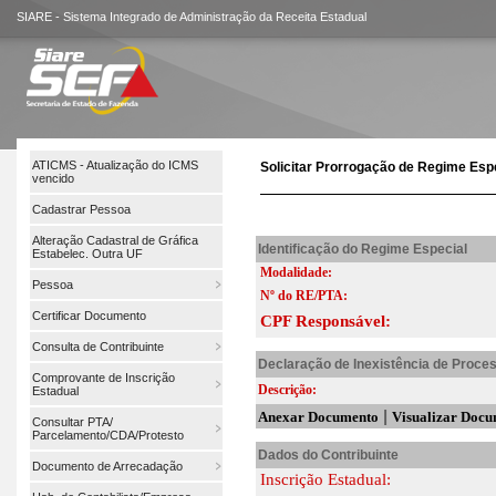
SIARE - Sistema Integrado de Administração da Receita Estadual
ATICMS - Atualização do ICMS
Solicitar Prorrogação de Regime Esp
vencido
Cadastrar Pessoa
Alteração Cadastral de Gráfica
Identificação do Regime Especial
Estabelec. Outra UF
Modalidade:
Pessoa
Nº do RE/PTA:
Certificar Documento
CPF Responsável:
Consulta de Contribuinte
Declaração de Inexistência de Proces
Comprovante de Inscrição
Descrição:
Estadual
|
Anexar Documento
Visualizar Doc
Consultar PTA/
Parcelamento/CDA/Protesto
Dados do Contribuinte
Documento de Arrecadação
Inscrição Estadual: