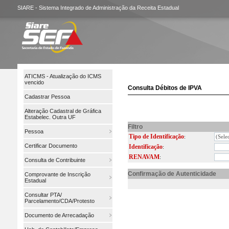
SIARE - Sistema Integrado de Administração da Receita Estadual
ATICMS - Atualização do ICMS
vencido
Consulta Débitos de IPVA
Cadastrar Pessoa
Alteração Cadastral de Gráfica
Estabelec. Outra UF
Filtro
Pessoa
Tipo de Identificação
:
Certificar Documento
Identificação
:
RENAVAM
:
Consulta de Contribuinte
Confirmação de Autenticidade
Comprovante de Inscrição
Estadual
Consultar PTA/
Parcelamento/CDA/Protesto
Documento de Arrecadação